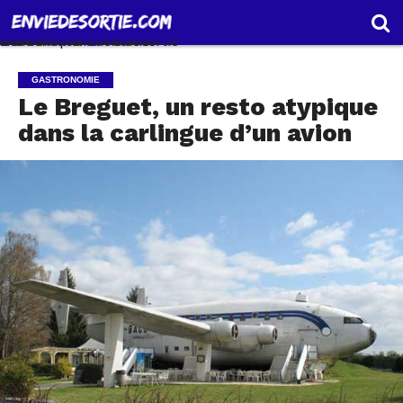
Des bons plans de sorties entre amis sur Envie de sortie .com
CGU
CONTACT
GASTRONOMIE
Le Breguet, un resto atypique
dans la carlingue d’un avion