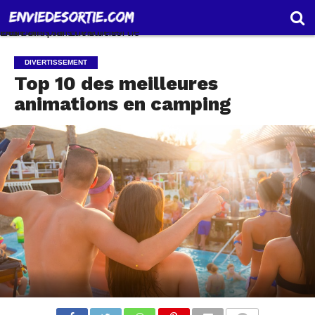
Des bons plans de sorties entre amis sur Envie de sortie .com
CGU
CONTACT
DIVERTISSEMENT
Top 10 des meilleures
animations en camping